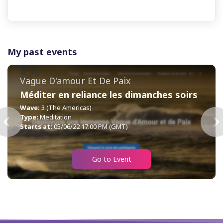
My past events
Vague D'amour Et De Paix
Méditer en reliance les dimanches soirs
Wave:
3 (The Americas)
Type:
Meditation
Starts at:
05/06/22 17:00 PM (GMT)
Go to Event